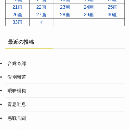
21画
22画
23画
24画
25画
26画
27画
28画
29画
30画
33画
々
最近の投稿
合縁奇縁
愛別離苦
曖昧模糊
青息吐息
悪戦苦闘