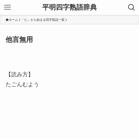
平明四字熟語辞典
ホーム
「た」から始まる四字熟語一覧
他言無用
【読み方】
たごんむよう