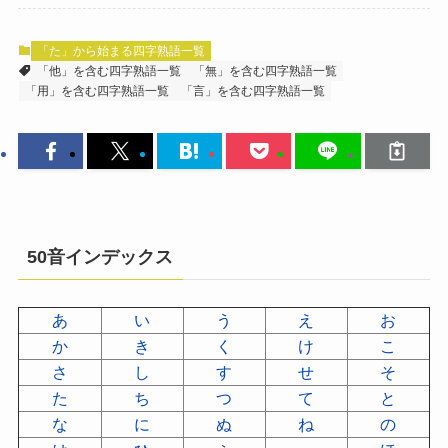
「た」から始まる四字熟語一覧
「他」を含む四字熟語一覧
「無」を含む四字熟語一覧
「用」を含む四字熟語一覧
「言」を含む四字熟語一覧
50音インデックス
あ
い
う
え
お
か
き
く
け
こ
さ
し
す
せ
そ
た
ち
つ
て
と
な
に
ぬ
ね
の