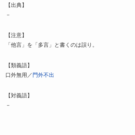
【出典】
－
【注意】
「他言」を「多言」と書くのは誤り。
【類義語】
口外無用／
門外不出
【対義語】
－