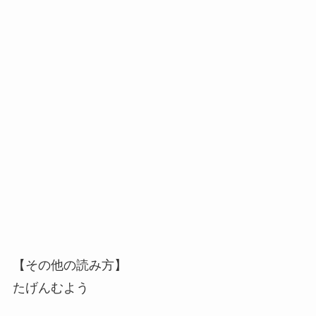
【その他の読み方】
たげんむよう