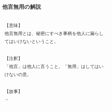
他言無用の解説
【意味】
他言無用とは、秘密にすべき事柄を他人に漏らし
てはいけないということ。
【注釈】
「他言」は他人に言うこと。「無用」はしてはい
けないの意。
【故事】
－