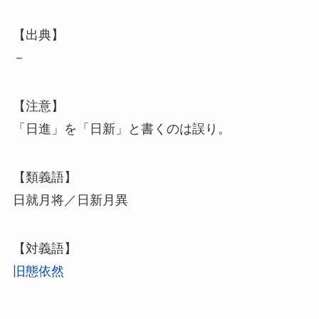
【出典】
－
【注意】
「日進」を「日新」と書くのは誤り。
【類義語】
日就月将／日新月異
【対義語】
旧態依然