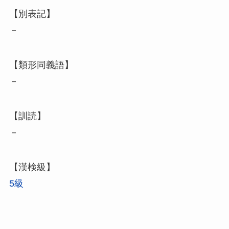
【別表記】
－
【類形同義語】
－
【訓読】
－
【漢検級】
5級