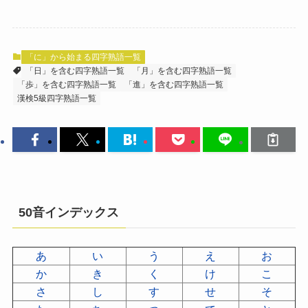
「に」から始まる四字熟語一覧
「日」を含む四字熟語一覧
「月」を含む四字熟語一覧
「歩」を含む四字熟語一覧
「進」を含む四字熟語一覧
漢検5級四字熟語一覧
50音インデックス
あ
い
う
え
お
か
き
く
け
こ
さ
し
す
せ
そ