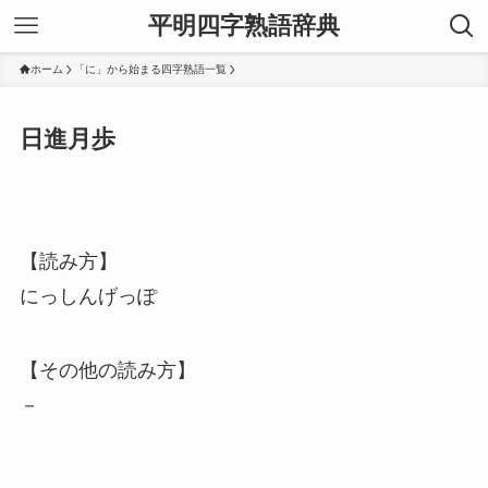
平明四字熟語辞典
ホーム
「に」から始まる四字熟語一覧
日進月歩
【読み方】
にっしんげっぽ
【その他の読み方】
－