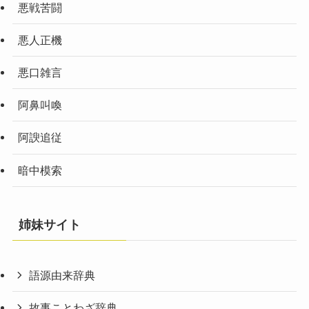
悪戦苦闘
悪人正機
悪口雑言
阿鼻叫喚
阿諛追従
暗中模索
姉妹サイト
語源由来辞典
故事ことわざ辞典