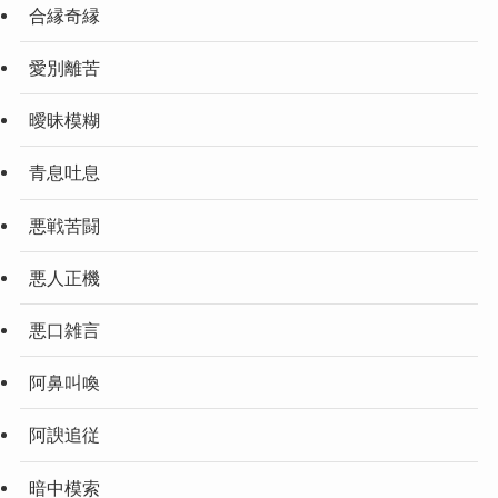
合縁奇縁
愛別離苦
曖昧模糊
青息吐息
悪戦苦闘
悪人正機
悪口雑言
阿鼻叫喚
阿諛追従
暗中模索