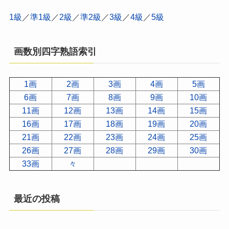
1級
／
準1級
／
2級
／
準2級
／
3級
／
4級
／
5級
画数別四字熟語索引
1画
2画
3画
4画
5画
6画
7画
8画
9画
10画
11画
12画
13画
14画
15画
16画
17画
18画
19画
20画
21画
22画
23画
24画
25画
26画
27画
28画
29画
30画
33画
々
最近の投稿