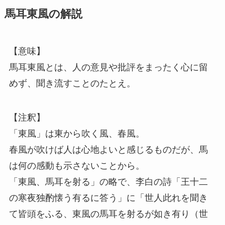
馬耳東風の解説
【意味】
馬耳東風とは、人の意見や批評をまったく心に留
めず、聞き流すことのたとえ。
【注釈】
「東風」は東から吹く風、春風。
春風が吹けば人は心地よいと感じるものだが、馬
は何の感動も示さないことから。
「東風、馬耳を射る」の略で、李白の詩「王十二
の寒夜独酌懐う有るに答う」に「世人此れを聞き
て皆頭をふる、東風の馬耳を射るが如き有り（世