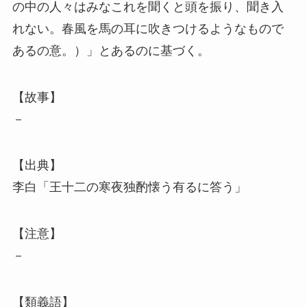
の中の人々はみなこれを聞くと頭を振り、聞き入
れない。春風を馬の耳に吹きつけるようなもので
あるの意。）」とあるのに基づく。
【故事】
－
【出典】
李白「王十二の寒夜独酌懐う有るに答う」
【注意】
－
【類義語】