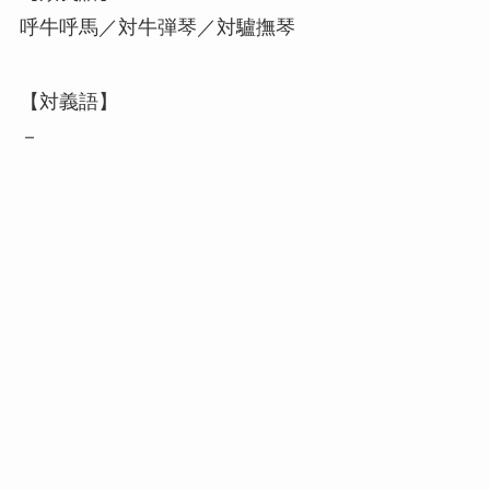
呼牛呼馬／対牛弾琴／対驢撫琴
【対義語】
－