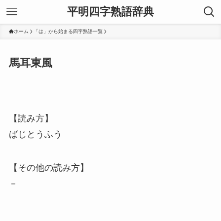
平明四字熟語辞典
ホーム
「は」から始まる四字熟語一覧
馬耳東風
【読み方】
ばじとうふう
【その他の読み方】
－