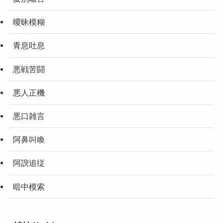
曖昧模糊
青息吐息
悪戦苦闘
悪人正機
悪口雑言
阿鼻叫喚
阿諛追従
暗中模索