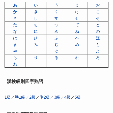
あ
い
う
え
お
か
き
く
け
こ
さ
し
す
せ
そ
た
ち
つ
て
と
な
に
ぬ
ね
の
は
ひ
ふ
へ
ほ
ま
み
む
め
も
や
ゆ
よ
ら
り
る
れ
ろ
わ
漢検級別四字熟語
1級
／
準1級
／
2級
／
準2級
／
3級
／
4級
／
5級