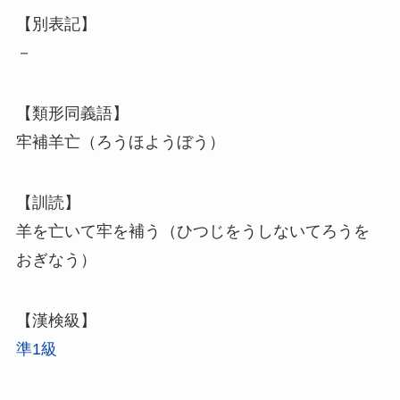
【別表記】
－
【類形同義語】
牢補羊亡（ろうほようぼう）
【訓読】
羊を亡いて牢を補う（ひつじをうしないてろうを
おぎなう）
【漢検級】
準1級