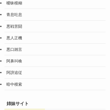
曖昧模糊
青息吐息
悪戦苦闘
悪人正機
悪口雑言
阿鼻叫喚
阿諛追従
暗中模索
姉妹サイト