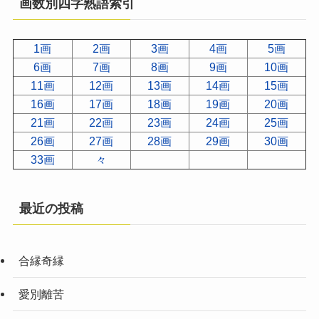
画数別四字熟語索引
1画
2画
3画
4画
5画
6画
7画
8画
9画
10画
11画
12画
13画
14画
15画
16画
17画
18画
19画
20画
21画
22画
23画
24画
25画
26画
27画
28画
29画
30画
33画
々
最近の投稿
合縁奇縁
愛別離苦