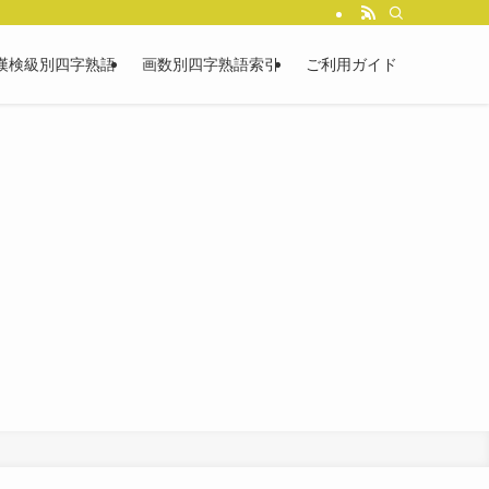
漢検級別四字熟語
画数別四字熟語索引
ご利用ガイド