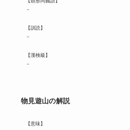
【類形同義語】
－
【訓読】
－
【漢検級】
－
物見遊山の解説
【意味】