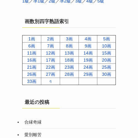
1級
／
準1級
／
2級
／
準2級
／
3級
／
4級
／
5級
画数別四字熟語索引
1画
2画
3画
4画
5画
6画
7画
8画
9画
10画
11画
12画
13画
14画
15画
16画
17画
18画
19画
20画
21画
22画
23画
24画
25画
26画
27画
28画
29画
30画
33画
々
最近の投稿
合縁奇縁
愛別離苦