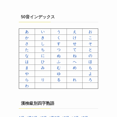
50音インデックス
あ
い
う
え
お
か
き
く
け
こ
さ
し
す
せ
そ
た
ち
つ
て
と
な
に
ぬ
ね
の
は
ひ
ふ
へ
ほ
ま
み
む
め
も
や
ゆ
よ
ら
り
る
れ
ろ
わ
漢検級別四字熟語