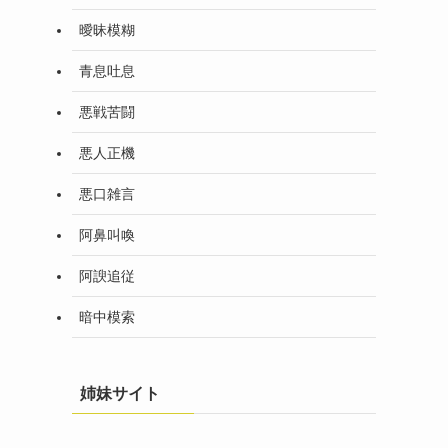
曖昧模糊
青息吐息
悪戦苦闘
悪人正機
悪口雑言
阿鼻叫喚
阿諛追従
暗中模索
姉妹サイト