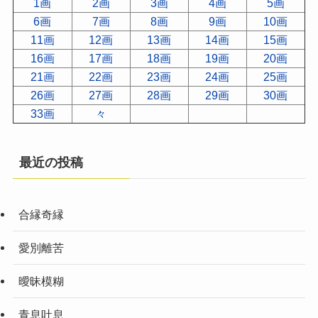
1画
2画
3画
4画
5画
6画
7画
8画
9画
10画
11画
12画
13画
14画
15画
16画
17画
18画
19画
20画
21画
22画
23画
24画
25画
26画
27画
28画
29画
30画
33画
々
最近の投稿
合縁奇縁
愛別離苦
曖昧模糊
青息吐息