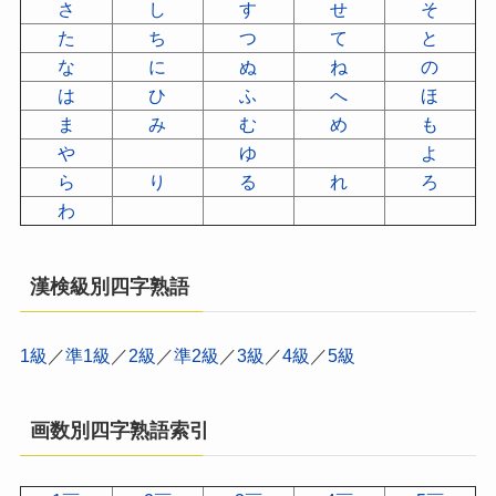
さ
し
す
せ
そ
た
ち
つ
て
と
な
に
ぬ
ね
の
は
ひ
ふ
へ
ほ
ま
み
む
め
も
や
ゆ
よ
ら
り
る
れ
ろ
わ
漢検級別四字熟語
1級
／
準1級
／
2級
／
準2級
／
3級
／
4級
／
5級
画数別四字熟語索引