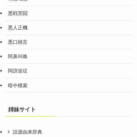
悪戦苦闘
悪人正機
悪口雑言
阿鼻叫喚
阿諛追従
暗中模索
姉妹サイト
語源由来辞典