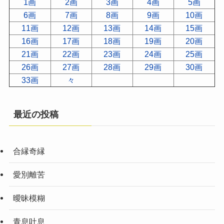
1画
2画
3画
4画
5画
6画
7画
8画
9画
10画
11画
12画
13画
14画
15画
16画
17画
18画
19画
20画
21画
22画
23画
24画
25画
26画
27画
28画
29画
30画
33画
々
最近の投稿
合縁奇縁
愛別離苦
曖昧模糊
青息吐息