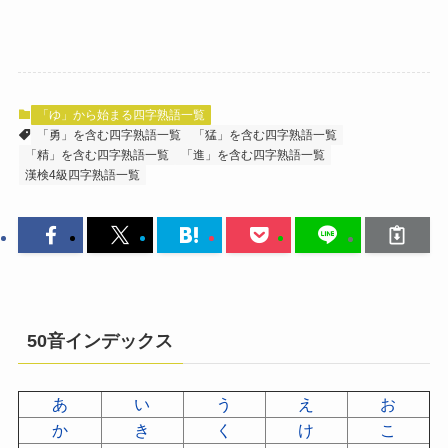
「ゆ」から始まる四字熟語一覧
「勇」を含む四字熟語一覧
「猛」を含む四字熟語一覧
「精」を含む四字熟語一覧
「進」を含む四字熟語一覧
漢検4級四字熟語一覧
50音インデックス
あ
い
う
え
お
か
き
く
け
こ