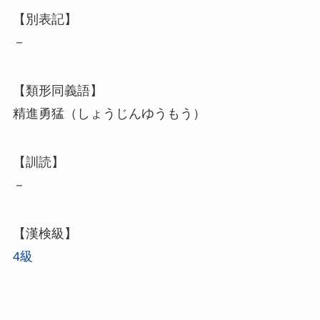
【別表記】
－
【類形同義語】
精進勇猛（しょうじんゆうもう）
【訓読】
－
【漢検級】
4級