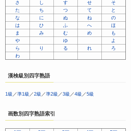
さ
し
す
せ
そ
た
ち
つ
て
と
な
に
ぬ
ね
の
は
ひ
ふ
へ
ほ
ま
み
む
め
も
や
ゆ
よ
ら
り
る
れ
ろ
わ
漢検級別四字熟語
1級
／
準1級
／
2級
／
準2級
／
3級
／
4級
／
5級
画数別四字熟語索引