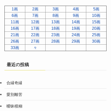
1画
2画
3画
4画
5画
6画
7画
8画
9画
10画
11画
12画
13画
14画
15画
16画
17画
18画
19画
20画
21画
22画
23画
24画
25画
26画
27画
28画
29画
30画
33画
々
最近の投稿
合縁奇縁
愛別離苦
曖昧模糊