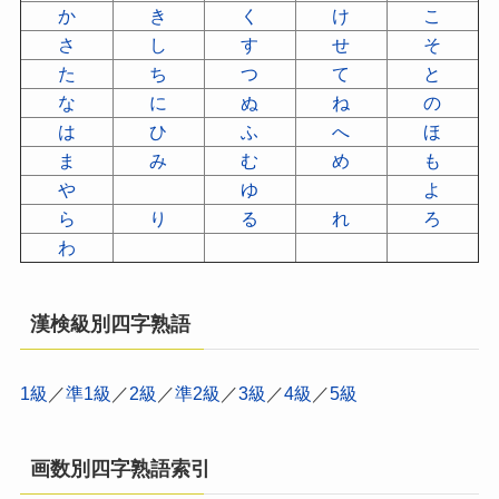
か
き
く
け
こ
さ
し
す
せ
そ
た
ち
つ
て
と
な
に
ぬ
ね
の
は
ひ
ふ
へ
ほ
ま
み
む
め
も
や
ゆ
よ
ら
り
る
れ
ろ
わ
漢検級別四字熟語
1級
／
準1級
／
2級
／
準2級
／
3級
／
4級
／
5級
画数別四字熟語索引