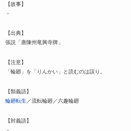
【故事】
－
【出典】
張説「唐陳州竜興寺牌」
【注意】
「輪廻」を「りんかい」と読むのは誤り。
【類義語】
輪廻転生
／流転輪廻／六趣輪廻
【対義語】
－