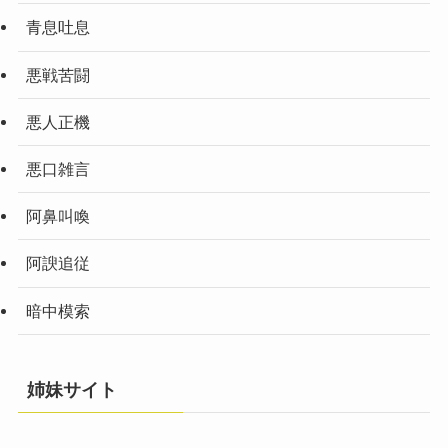
青息吐息
悪戦苦闘
悪人正機
悪口雑言
阿鼻叫喚
阿諛追従
暗中模索
姉妹サイト