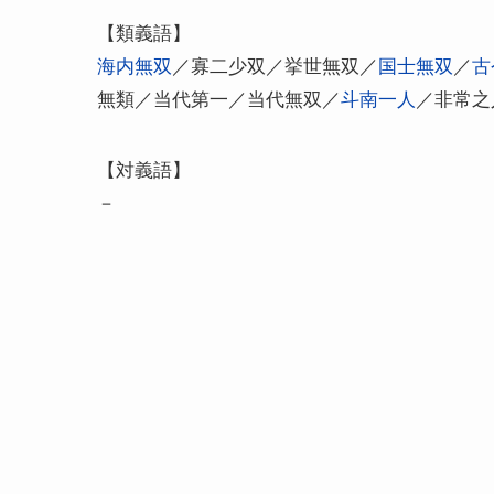
【類義語】
海内無双
／寡二少双／挙世無双／
国士無双
／
古
無類／当代第一／当代無双／
斗南一人
／非常之
【対義語】
－