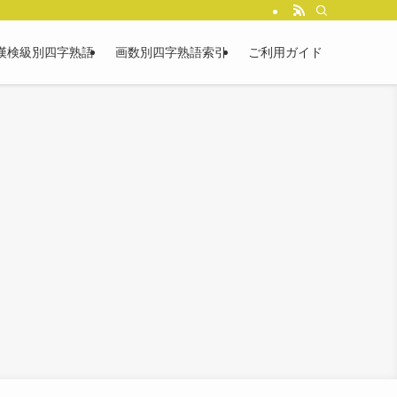
漢検級別四字熟語
画数別四字熟語索引
ご利用ガイド