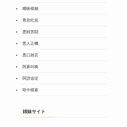
曖昧模糊
青息吐息
悪戦苦闘
悪人正機
悪口雑言
阿鼻叫喚
阿諛追従
暗中模索
姉妹サイト