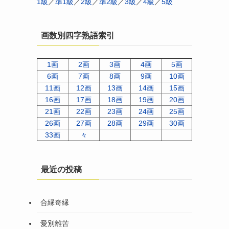
1級
／
準1級
／
2級
／
準2級
／
3級
／
4級
／
5級
画数別四字熟語索引
1画
2画
3画
4画
5画
6画
7画
8画
9画
10画
11画
12画
13画
14画
15画
16画
17画
18画
19画
20画
21画
22画
23画
24画
25画
26画
27画
28画
29画
30画
33画
々
最近の投稿
合縁奇縁
愛別離苦