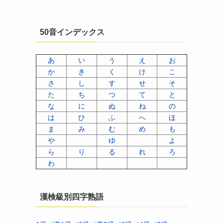
50音インデックス
あ
い
う
え
お
か
き
く
け
こ
さ
し
す
せ
そ
た
ち
つ
て
と
な
に
ぬ
ね
の
は
ひ
ふ
へ
ほ
ま
み
む
め
も
や
ゆ
よ
ら
り
る
れ
ろ
わ
漢検級別四字熟語