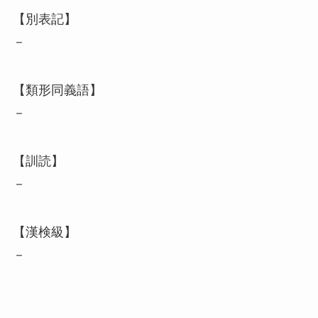
【別表記】
－
【類形同義語】
－
【訓読】
－
【漢検級】
－