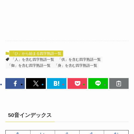
「ひ」から始まる四字熟語一覧
「人」を含む四字熟語一覧
「供」を含む四字熟語一覧
「御」を含む四字熟語一覧
「身」を含む四字熟語一覧
50音インデックス
あ
い
う
え
お