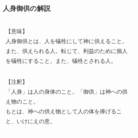
人身御供の解説
【意味】
人身御供とは、人を犠牲にして神に供えること。
また、供えられる人。転じて、利益のために個人
を犠牲にすること。また、犠牲とされる人。
【注釈】
「人身」は人の身体のこと。「御供」は神への供
え物のこと。
もとは、神への供え物として人の体を捧げるこ
と、いけにえの意。