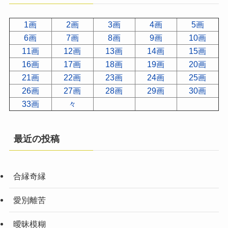
1画
2画
3画
4画
5画
6画
7画
8画
9画
10画
11画
12画
13画
14画
15画
16画
17画
18画
19画
20画
21画
22画
23画
24画
25画
26画
27画
28画
29画
30画
33画
々
最近の投稿
合縁奇縁
愛別離苦
曖昧模糊