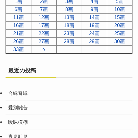
1画
2画
3画
4画
5画
6画
7画
8画
9画
10画
11画
12画
13画
14画
15画
16画
17画
18画
19画
20画
21画
22画
23画
24画
25画
26画
27画
28画
29画
30画
33画
々
最近の投稿
合縁奇縁
愛別離苦
曖昧模糊
青息吐息