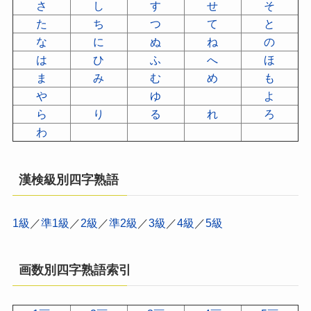
さ
し
す
せ
そ
た
ち
つ
て
と
な
に
ぬ
ね
の
は
ひ
ふ
へ
ほ
ま
み
む
め
も
や
ゆ
よ
ら
り
る
れ
ろ
わ
漢検級別四字熟語
1級
／
準1級
／
2級
／
準2級
／
3級
／
4級
／
5級
画数別四字熟語索引