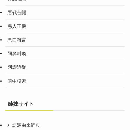
悪戦苦闘
悪人正機
悪口雑言
阿鼻叫喚
阿諛追従
暗中模索
姉妹サイト
語源由来辞典