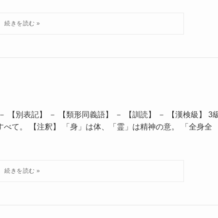
 【別表記】 － 【類形同義語】 － 【訓読】 － 【漢検級】 3
すべて。 【注釈】 「身」は体、「霊」は精神の意。 「全身全