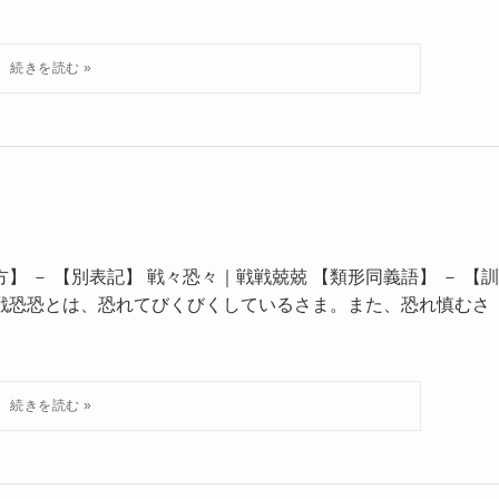
】 － 【別表記】 戦々恐々｜戦戦兢兢 【類形同義語】 － 【訓
 戦戦恐恐とは、恐れてびくびくしているさま。また、恐れ慎むさ