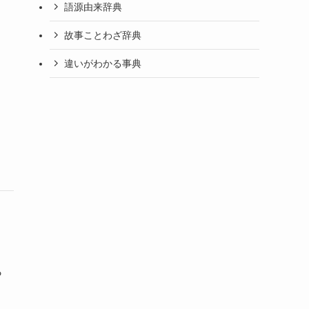
語源由来辞典
故事ことわざ辞典
違いがわかる事典
ら