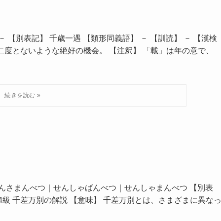
 【別表記】 千歳一遇 【類形同義語】 － 【訓読】 － 【漢検
、二度とないような絶好の機会。 【注釈】 「載」は年の意で、
せんさまんべつ｜せんしゃばんべつ｜せんしゃまんべつ 【別表
】 4級 千差万別の解説 【意味】 千差万別とは、さまざまに異な