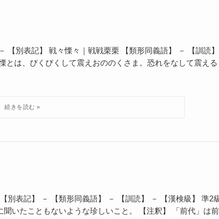
－ 【別表記】 戦々慄々｜戦戦栗栗 【類形同義語】 － 【訓読】
戦戦慄慄とは、びくびくして震えおののくさま。恐れをなして震える
【別表記】 － 【類形同義語】 － 【訓読】 － 【漢検級】 準2
に聞いたこともないような珍しいこと。 【注釈】 「前代」は前