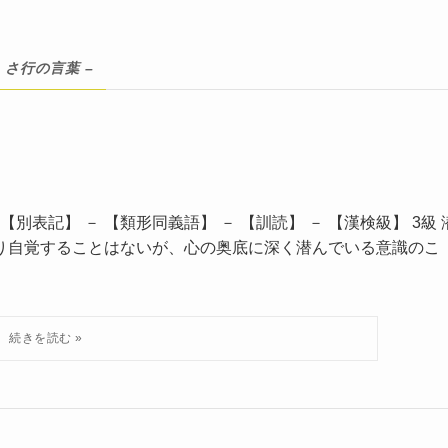
– さ行の言葉 –
別表記】 － 【類形同義語】 － 【訓読】 － 【漢検級】 3級 
たり自覚することはないが、心の奥底に深く潜んでいる意識のこ