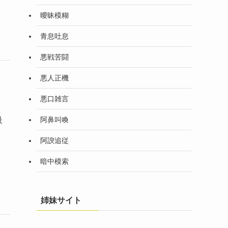
曖昧模糊
青息吐息
悪戦苦闘
悪人正機
悪口雑言
阿鼻叫喚
級
阿諛追従
暗中模索
姉妹サイト