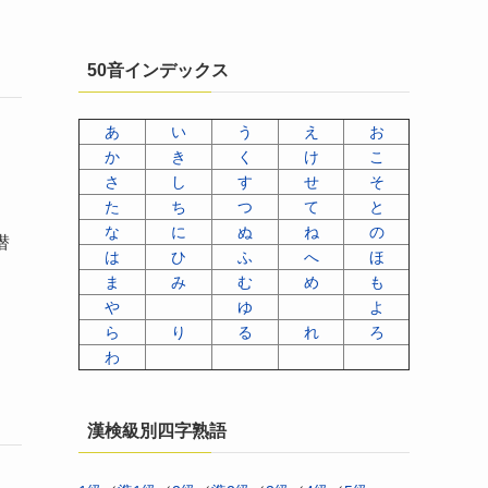
50音インデックス
あ
い
う
え
お
か
き
く
け
こ
さ
し
す
せ
そ
た
ち
つ
て
と
な
に
ぬ
ね
の
潜
は
ひ
ふ
へ
ほ
ま
み
む
め
も
や
ゆ
よ
ら
り
る
れ
ろ
わ
漢検級別四字熟語