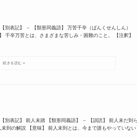
 【別表記】 － 【類形同義語】 万苦千辛（ばんくせんしん）
意味】 千辛万苦とは、さまざまな苦しみ・困難のこと。 【注釈】
【別表記】 前人未踏 【類形同義語】 － 【訓読】 前人未だ到
前人未到の解説 【意味】 前人未到とは、今まで誰もやっていない