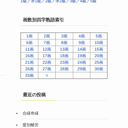
1級
／
準1級
／
2級
／
準2級
／
3級
／
4級
／
5級
画数別四字熟語索引
1画
2画
3画
4画
5画
6画
7画
8画
9画
10画
11画
12画
13画
14画
15画
16画
17画
18画
19画
20画
21画
22画
23画
24画
25画
26画
27画
28画
29画
30画
33画
々
最近の投稿
合縁奇縁
っ
愛別離苦