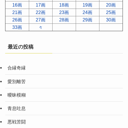
16画
17画
18画
19画
20画
21画
22画
23画
24画
25画
26画
27画
28画
29画
30画
33画
々
最近の投稿
合縁奇縁
愛別離苦
曖昧模糊
青息吐息
悪戦苦闘