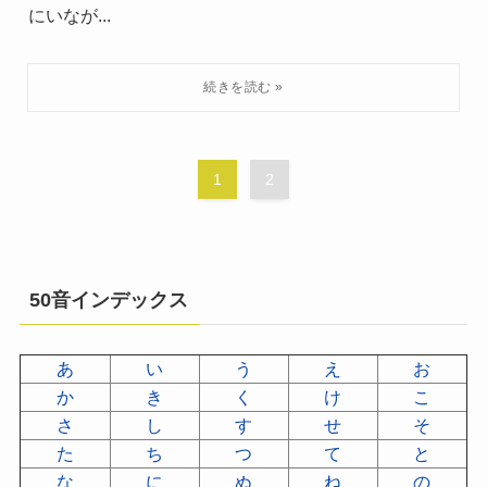
にいなが...
1
2
50音インデックス
あ
い
う
え
お
か
き
く
け
こ
さ
し
す
せ
そ
た
ち
つ
て
と
な
に
ぬ
ね
の