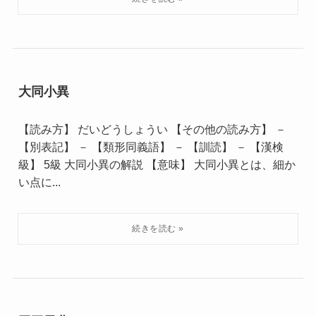
大同小異
【読み方】 だいどうしょうい 【その他の読み方】 －
【別表記】 － 【類形同義語】 － 【訓読】 － 【漢検
級】 5級 大同小異の解説 【意味】 大同小異とは、細か
い点に...