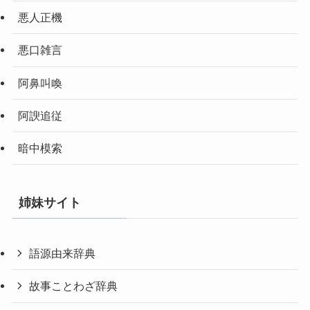
悪人正機
悪口雑言
阿鼻叫喚
阿諛追従
暗中模索
姉妹サイト
語源由来辞典
故事ことわざ辞典