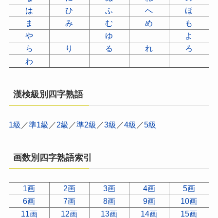
は
ひ
ふ
へ
ほ
ま
み
む
め
も
や
ゆ
よ
ら
り
る
れ
ろ
わ
漢検級別四字熟語
1級
／
準1級
／
2級
／
準2級
／
3級
／
4級
／
5級
画数別四字熟語索引
1画
2画
3画
4画
5画
6画
7画
8画
9画
10画
11画
12画
13画
14画
15画