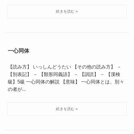
一心同体
【読み方】 いっしんどうたい 【その他の読み方】 －
【別表記】 － 【類形同義語】 － 【訓読】 － 【漢検
級】5級 一心同体の解説 【意味】 一心同体とは、別々
の者が...