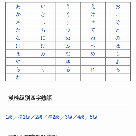
あ
い
う
え
お
か
き
く
け
こ
さ
し
す
せ
そ
た
ち
つ
て
と
な
に
ぬ
ね
の
は
ひ
ふ
へ
ほ
ま
み
む
め
も
や
ゆ
よ
ら
り
る
れ
ろ
わ
漢検級別四字熟語
1級
／
準1級
／
2級
／
準2級
／
3級
／
4級
／
5級