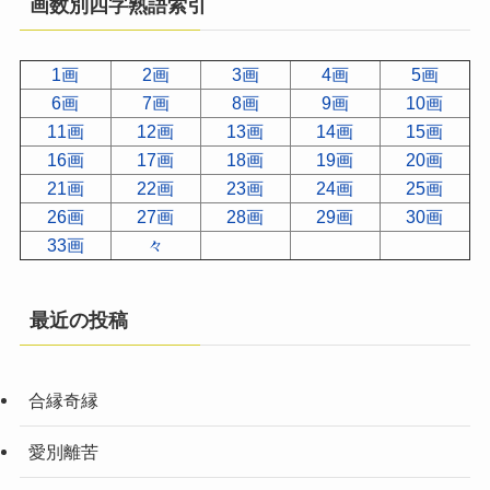
画数別四字熟語索引
1画
2画
3画
4画
5画
6画
7画
8画
9画
10画
11画
12画
13画
14画
15画
16画
17画
18画
19画
20画
21画
22画
23画
24画
25画
26画
27画
28画
29画
30画
33画
々
最近の投稿
合縁奇縁
愛別離苦