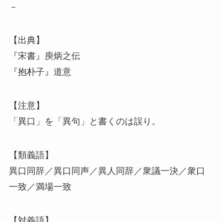
－
【出典】
『宋書』庾炳之伝
『抱朴子』道意
【注意】
「異口」を「異句」と書くのは誤り。
【類義語】
異口同辞／異口同声／異人同辞／衆議一決／衆口
一致／満場一致
【対義語】