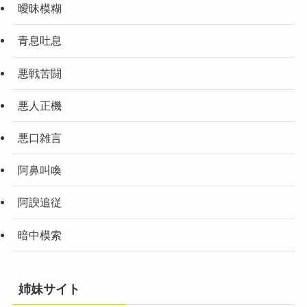
曖昧模糊
青息吐息
悪戦苦闘
悪人正機
悪口雑言
阿鼻叫喚
阿諛追従
暗中模索
姉妹サイト