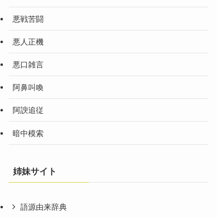
悪戦苦闘
悪人正機
悪口雑言
阿鼻叫喚
阿諛追従
暗中模索
姉妹サイト
語源由来辞典