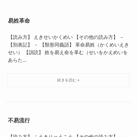
易姓革命
【読み方】 えきせいかくめい 【その他の読み方】 －
【別表記】 － 【類形同義語】 革命易姓（かくめいえき
せい） 【訓読】 姓を易え命を革む（せいをかえめいを
あらた...
不易流行
【読み方】 ふえきりゅうこう 【その他の読み方】 －