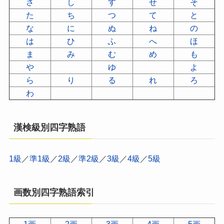
さ
し
す
せ
そ
た
ち
つ
て
と
な
に
ぬ
ね
の
は
ひ
ふ
へ
ほ
ま
み
む
め
も
や
ゆ
よ
ら
り
る
れ
ろ
わ
漢検級別四字熟語
1級
／
準1級
／
2級
／
準2級
／
3級
／
4級
／
5級
画数別四字熟語索引
1画
2画
3画
4画
5画