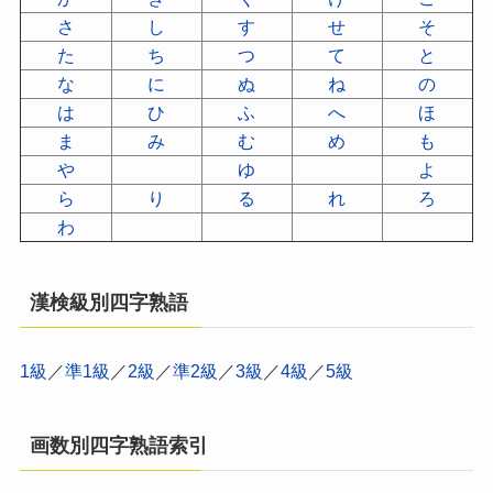
さ
し
す
せ
そ
た
ち
つ
て
と
な
に
ぬ
ね
の
は
ひ
ふ
へ
ほ
ま
み
む
め
も
や
ゆ
よ
ら
り
る
れ
ろ
わ
漢検級別四字熟語
1級
／
準1級
／
2級
／
準2級
／
3級
／
4級
／
5級
画数別四字熟語索引