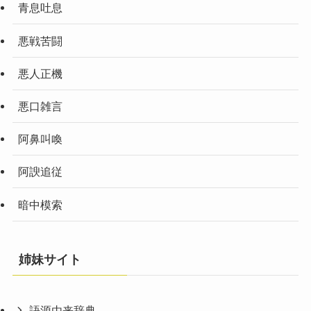
青息吐息
悪戦苦闘
悪人正機
悪口雑言
阿鼻叫喚
阿諛追従
暗中模索
姉妹サイト
語源由来辞典