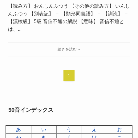
【読み方】 おんしんふつう 【その他の読み方】 いんし
んふつう 【別表記】 － 【類形同義語】 － 【訓読】 －
【漢検級】 5級 音信不通の解説 【意味】 音信不通と
は、...
1
50音インデックス
あ
い
う
え
お
か
き
く
け
こ