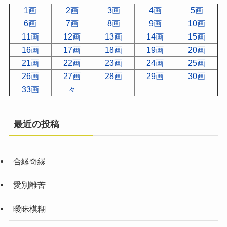
1画
2画
3画
4画
5画
6画
7画
8画
9画
10画
11画
12画
13画
14画
15画
16画
17画
18画
19画
20画
21画
22画
23画
24画
25画
26画
27画
28画
29画
30画
33画
々
最近の投稿
合縁奇縁
愛別離苦
曖昧模糊